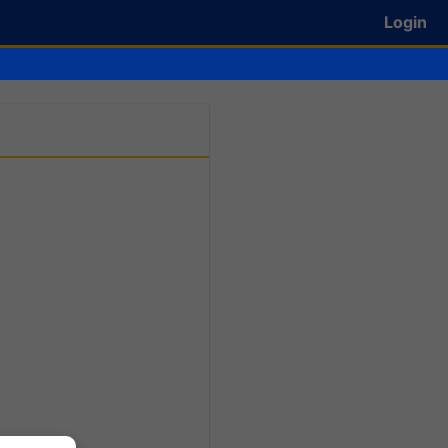
Login