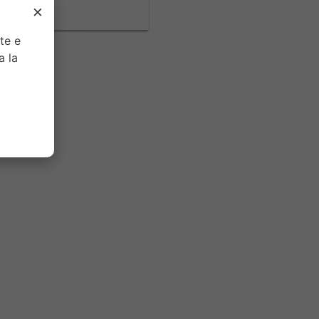
×
te e
a la