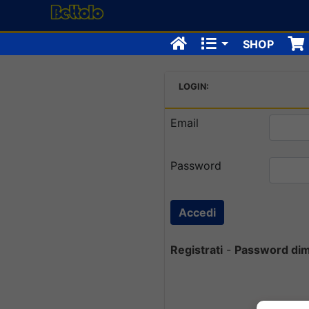
SHOP
LOGIN:
Email
Password
Accedi
Registrati
-
Password dim